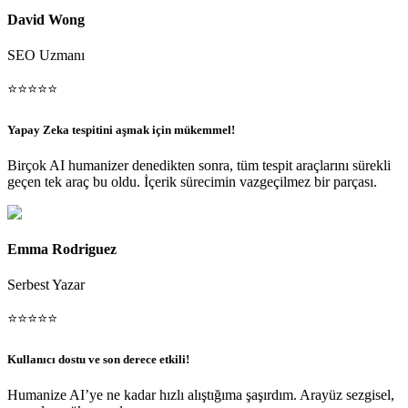
David Wong
SEO Uzmanı
⭐
⭐
⭐
⭐
⭐
Yapay Zeka tespitini aşmak için mükemmel!
Birçok AI humanizer denedikten sonra, tüm tespit araçlarını sürekli
geçen tek araç bu oldu. İçerik sürecimin vazgeçilmez bir parçası.
Emma Rodriguez
Serbest Yazar
⭐
⭐
⭐
⭐
⭐
Kullanıcı dostu ve son derece etkili!
Humanize AI’ye ne kadar hızlı alıştığıma şaşırdım. Arayüz sezgisel,