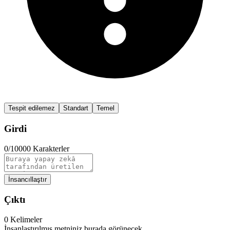
Tespit edilemez
Standart
Temel
Girdi
0
/10000
Karakterler
İnsancıllaştır
Çıktı
0
Kelimeler
İnsanlaştırılmış metniniz burada görünecek