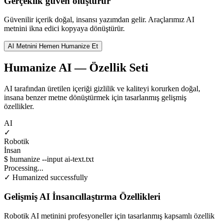
Gerçeklik güven oluşturur
Güvenilir içerik doğal, insansı yazımdan gelir. Araçlarımız AI
metnini ikna edici kopyaya dönüştürür.
AI Metnini Hemen Humanize Et
Humanize AI — Özellik Seti
AI tarafından üretilen içeriği gizlilik ve kaliteyi korurken doğal,
insana benzer metne dönüştürmek için tasarlanmış gelişmiş
özellikler.
AI
✓
Robotik
İnsan
$ humanize --input ai-text.txt
Processing...
✓ Humanized successfully
Gelişmiş AI İnsancıllaştırma Özellikleri
Robotik AI metinini profesyoneller için tasarlanmış kapsamlı özellik