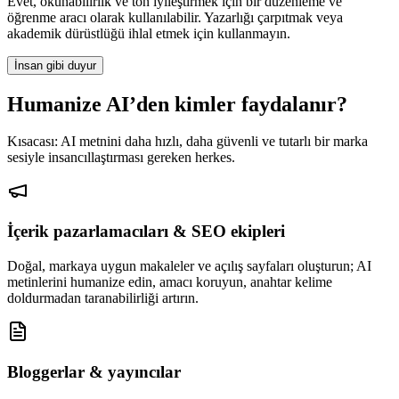
Evet, okunabilirlik ve ton iyileştirmek için bir düzenleme ve
öğrenme aracı olarak kullanılabilir. Yazarlığı çarpıtmak veya
akademik dürüstlüğü ihlal etmek için kullanmayın.
İnsan gibi duyur
Humanize AI’den kimler faydalanır?
Kısacası: AI metnini daha hızlı, daha güvenli ve tutarlı bir marka
sesiyle insancıllaştırması gereken herkes.
İçerik pazarlamacıları & SEO ekipleri
Doğal, markaya uygun makaleler ve açılış sayfaları oluşturun; AI
metinlerini humanize edin, amacı koruyun, anahtar kelime
doldurmadan taranabilirliği artırın.
Bloggerlar & yayıncılar