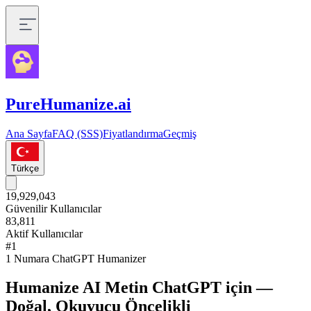
PureHumanize.ai
Ana Sayfa
FAQ (SSS)
Fiyatlandırma
Geçmiş
Türkçe
19,929,043
Güvenilir Kullanıcılar
83,811
Aktif Kullanıcılar
#1
1 Numara ChatGPT Humanizer
Humanize AI Metin ChatGPT için —
Doğal, Okuyucu Öncelikli