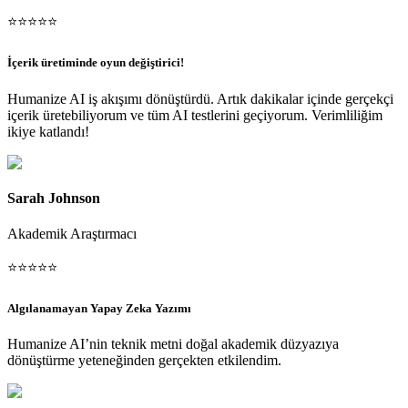
⭐
⭐
⭐
⭐
⭐
İçerik üretiminde oyun değiştirici!
Humanize AI iş akışımı dönüştürdü. Artık dakikalar içinde gerçekçi
içerik üretebiliyorum ve tüm AI testlerini geçiyorum. Verimliliğim
ikiye katlandı!
Sarah Johnson
Akademik Araştırmacı
⭐
⭐
⭐
⭐
⭐
Algılanamayan Yapay Zeka Yazımı
Humanize AI’nin teknik metni doğal akademik düzyazıya
dönüştürme yeteneğinden gerçekten etkilendim.