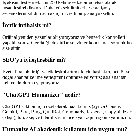
İş akışını test etmek için 250 kelimeye kadar ücretsiz olarak
insanileştirebilirsiniz. Daha yüksek limitlerin ve gelişmiş
seçeneklerin kilidini açmak için ücretli bir plana yükseltin.
İçerik intihalsiz mi?
Orijinal yeniden yazımlar oluşturuyoruz ve benzerlik kontrolleri
yapabiliyoruz. Gerektiğinde atıflar ve izinler konusunda sorumluluk
size aittir.
SEO’yu iyileştirebilir mi?
Evet. Taranabilirliği ve etkileşimi artırmak için başlıkları, netliği ve
doğal anahtar kelime yerleşimini optimize ediyoruz; asla anahtar
kelime doldurma yapmıyoruz.
“ChatGPT Humanizer” nedir?
ChatGPT çıktıları için özel olarak hazırlanmış (ayrıca Claude,
Gemini, Bard, Bing, QuillBot, Grammarly, Jasper.ai, Copy.ai ile de
çalışır), ton, akış ve tutarlılık için ince ayar yapılmış ön ayarımızdır.
Humanize AI akademik kullanım için uygun mu?