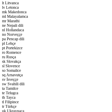
lt Litvanca
lv Letonca
mk Makedonca
ml Malayalamca
mr Marathi
ne Nepali dili
nl Hollandaca
no Norveççe
pa Pencap dili
pl Lehçe
pt Portekizce
ro Romence
ru Rusça
sk Slovakça
sl Slovence
so Somalice
sq Arnavutça
sv İsveççe
sw Svahili dili
ta Tamilce
te Telugca
th Tayca
tl Filipince
tr Türkçe
uk Ukraynaca