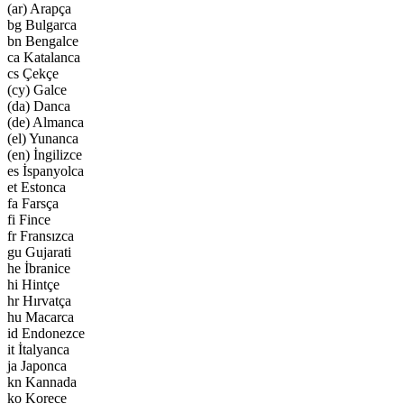
(ar) Arapça
bg Bulgarca
bn Bengalce
ca Katalanca
cs Çekçe
(cy) Galce
(da) Danca
(de) Almanca
(el) Yunanca
(en) İngilizce
es İspanyolca
et Estonca
fa Farsça
fi Fince
fr Fransızca
gu Gujarati
he İbranice
hi Hintçe
hr Hırvatça
hu Macarca
id Endonezce
it İtalyanca
ja Japonca
kn Kannada
ko Korece