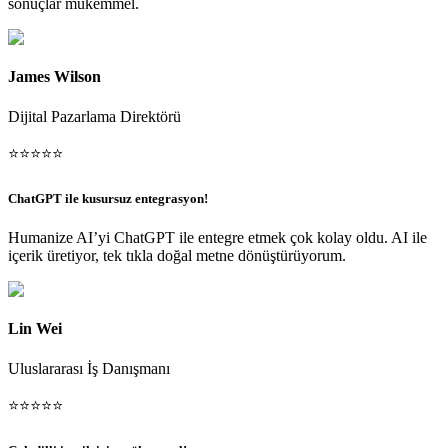
sonuçlar mükemmel.
James Wilson
Dijital Pazarlama Direktörü
⭐
⭐
⭐
⭐
⭐
ChatGPT ile kusursuz entegrasyon!
Humanize AI’yi ChatGPT ile entegre etmek çok kolay oldu. AI ile
içerik üretiyor, tek tıkla doğal metne dönüştürüyorum.
Lin Wei
Uluslararası İş Danışmanı
⭐
⭐
⭐
⭐
⭐