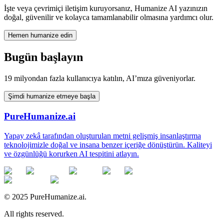
İşte veya çevrimiçi iletişim kuruyorsanız, Humanize AI yazınızın
doğal, güvenilir ve kolayca tamamlanabilir olmasına yardımcı olur.
Hemen humanize edin
Bugün başlayın
19 milyondan fazla kullanıcıya katılın, AI’mıza güveniyorlar.
Şimdi humanize etmeye başla
PureHumanize.ai
Yapay zekâ tarafından oluşturulan metni gelişmiş insanlaştırma
teknolojimizle doğal ve insana benzer içeriğe dönüştürün. Kaliteyi
ve özgünlüğü korurken AI tespitini atlayın.
© 2025 PureHumanize.ai.
All rights reserved.