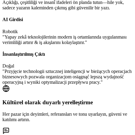
Açıklığı, çeşitliliği ve insanî ifadeleri ön planda tutun—hile yok,
sadece yazarın kaleminden çıkmış gibi güvenilir bir yazı.
AI Girdisi
Robotik
"
Yapay zekâ teknolojilerinin modern iş ortamlarında uygulanması
verimliliği artırır & iş akışlarını kolaylaştırır.
"
İnsanlaştırılmış Çıktı
Doğal
"
Przyjęcie technologii sztucznej inteligencji w bieżących operacjach
biznesowych pozwala organizacjom osiągnąć lepszą wydajność
operacyjną i wyniki optymalizacji przepływu pracy.
"
Kültürel olarak duyarlı yerelleştirme
Her pazar için deyimleri, referansları ve tonu uyarlayın, güveni ve
katılımı artırın.