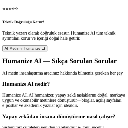
⭐
⭐
⭐
⭐
⭐
Teknik Doğruluğu Korur!
Teknik yazarı olarak doğruluk esastır. Humanize AI tüm teknik
ayrıntıları korur ve içeriği doğal hale getirir.
AI Metnimi Humanize Et
Humanize AI — Sıkça Sorulan Sorular
AI metin insanlaştırma aracımız hakkında bilmeniz gereken her şey
Humanize AI nedir?
Humanize AI, AI humanizer, yapay zekâ taslaklarını doğal, markaya
uygun ve okunabilir metinlere dönüştürür—bloglar, açılış sayfaları,
e-postlar ve akademik yazılar için idealdir.
Yapay zekâdan insana dönüştürme nasıl çalışır?
Sistemimiz cümleleri yeniden yapılandırır & tonu inceltir.