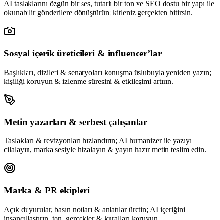
AI taslaklarını özgün bir ses, tutarlı bir ton ve SEO dostu bir yapı ile
okunabilir gönderilere dönüştürün; kitleniz gerçekten bitirsin.
Sosyal içerik üreticileri & influencer’lar
Başlıkları, dizileri & senaryoları konuşma üslubuyla yeniden yazın;
kişiliği koruyun & izlenme süresini & etkileşimi artırın.
Metin yazarları & serbest çalışanlar
Taslakları & revizyonları hızlandırın; AI humanizer ile yazıyı
cilalayın, marka sesiyle hizalayın & yayın hazır metin teslim edin.
Marka & PR ekipleri
Açık duyurular, basın notları & anlatılar üretin; AI içeriğini
insancıllaştırın, ton, gerçekler & kuralları koruyun.