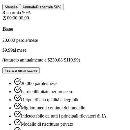
Mensile
Annuale
Risparmia 50%
Risparmia 50%
⏰
00
:
00
:
00
.
00
Base
20.000 parole/mese
$
9.99
al mese
(
fatturato annualmente a
$
239.88
$
119.99
)
Inizia a umanizzare
20.000 parole/mese
Parole illimitate per processo
Output di alta qualità e leggibile
Miglioramenti continui del modello
Indetectabile da tutti i principali rilevatori di IA
Modello di riscrittura privato