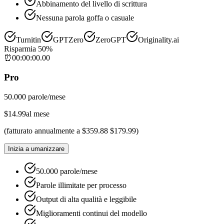
Abbinamento del livello di scrittura
Nessuna parola goffa o casuale
Turnitin
GPTZero
ZeroGPT
Originality.ai
Risparmia 50%
⏰
00
:
00
:
00
.
00
Pro
50.000 parole/mese
$
14.99
al mese
(
fatturato annualmente a
$
359.88
$
179.99
)
Inizia a umanizzare
50.000 parole/mese
Parole illimitate per processo
Output di alta qualità e leggibile
Miglioramenti continui del modello