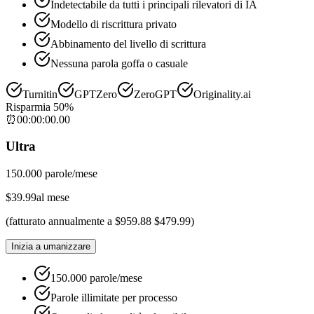
Indetectabile da tutti i principali rilevatori di IA
Modello di riscrittura privato
Abbinamento del livello di scrittura
Nessuna parola goffa o casuale
Turnitin
GPTZero
ZeroGPT
Originality.ai
Risparmia 50%
⏰
00
:
00
:
00
.
00
Ultra
150.000 parole/mese
$
39.99
al mese
(
fatturato annualmente a
$
959.88
$
479.99
)
Inizia a umanizzare
150.000 parole/mese
Parole illimitate per processo