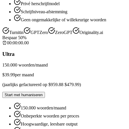
Privé herschrijfmodel
Schrijfniveau-afstemming
Geen ongemakkelijke of willekeurige woorden
Turnitin
GPTZero
ZeroGPT
Originality.ai
Bespaar 50%
⏰
00
:
00
:
00
.
00
Ultra
150.000 woorden/maand
$
39.99
per maand
(
jaarlijks gefactureerd op
$
959.88
$
479.99
)
Start met humaniseren
150.000 woorden/maand
Onbeperkte woorden per proces
Hoogwaardige, leesbare output