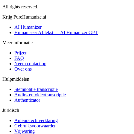
All rights reserved.
Krijg PureHumanize.ai
AI Humanizer
Humaniseer AI-tekst — AI Humanizer GPT
Meer informatie
Prijzen
FAQ
Neem contact op
Over ons
Hulpmiddelen
Stemnotitie-transcriptie
Audio- en videotranscriptie
Authenticator
Juridisch
Auteursrechtverklaring
Gebruiksvoorwaarden
Vrijwaring