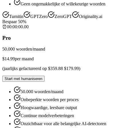
Geen ongemakkelijke of willekeurige woorden
Turnitin
GPTZero
ZeroGPT
Originality.ai
Bespaar 50%
⏰
00
:
00
:
00
.
00
Pro
50.000 woorden/maand
$
14.99
per maand
(
jaarlijks gefactureerd op
$
359.88
$
179.99
)
Start met humaniseren
50.000 woorden/maand
Onbeperkte woorden per proces
Hoogwaardige, leesbare output
Continue modelverbeteringen
Onzichtbaar voor alle belangrijke AI-detectoren