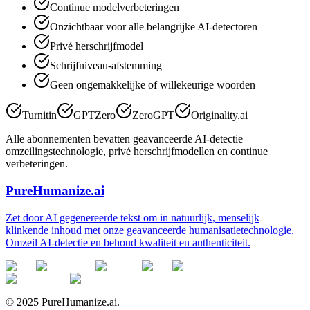
Continue modelverbeteringen
Onzichtbaar voor alle belangrijke AI-detectoren
Privé herschrijfmodel
Schrijfniveau-afstemming
Geen ongemakkelijke of willekeurige woorden
Turnitin
GPTZero
ZeroGPT
Originality.ai
Alle abonnementen bevatten geavanceerde AI-detectie
omzeilingstechnologie, privé herschrijfmodellen en continue
verbeteringen.
PureHumanize.ai
Zet door AI gegenereerde tekst om in natuurlijk, menselijk
klinkende inhoud met onze geavanceerde humanisatietechnologie.
Omzeil AI-detectie en behoud kwaliteit en authenticiteit.
© 2025 PureHumanize.ai.