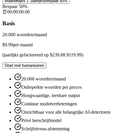
Maandelijks
Jaarlijks
Bespaar 50%
Bespaar 50%
⏰
00
:
00
:
00
.
00
Basis
20.000 woorden/maand
$
9.99
per maand
(
jaarlijks gefactureerd op
$
239.88
$
119.99
)
Start met humaniseren
20.000 woorden/maand
Onbeperkte woorden per proces
Hoogwaardige, leesbare output
Continue modelverbeteringen
Onzichtbaar voor alle belangrijke AI-detectoren
Privé herschrijfmodel
Schrijfniveau-afstemming