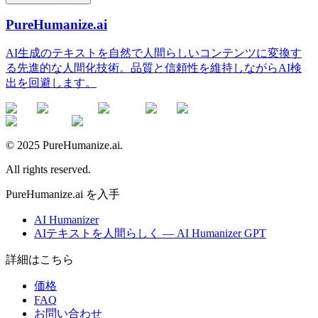
PureHumanize.ai
AI生成のテキストを自然で人間らしいコンテンツに変換す
る先進的な人間化技術。品質と信頼性を維持しながらAI検
出を回避します。
© 2025 PureHumanize.ai.
All rights reserved.
PureHumanize.ai を入手
AI Humanizer
AIテキストを人間らしく — AI Humanizer GPT
詳細はこちら
価格
FAQ
お問い合わせ