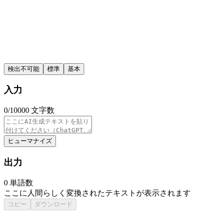
検出不可能
標準
基本
入力
0
/10000
文字数
ヒューマナイズ
出力
0
単語数
ここに人間らしく変換されたテキストが表示されます
コピー
ダウンロード