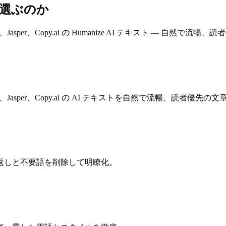
ールを選ぶのか
marly、Jasper、Copy.ai の Humanize AI テキスト — 自然で流
rammarly、Jasper、Copy.ai の AI テキストを自然で流暢、読者優先
返しと不要語を削除して明瞭化。