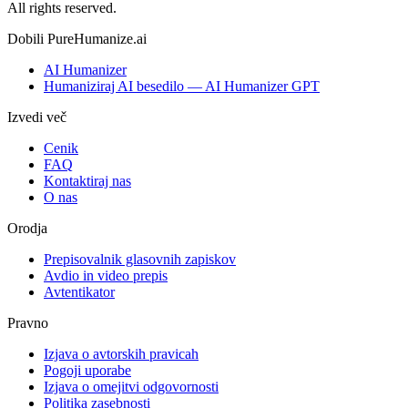
All rights reserved.
Dobili PureHumanize.ai
AI Humanizer
Humaniziraj AI besedilo — AI Humanizer GPT
Izvedi več
Cenik
FAQ
Kontaktiraj nas
O nas
Orodja
Prepisovalnik glasovnih zapiskov
Avdio in video prepis
Avtentikator
Pravno
Izjava o avtorskih pravicah
Pogoji uporabe
Izjava o omejitvi odgovornosti
Politika zasebnosti