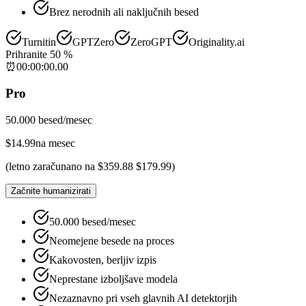
Brez nerodnih ali naključnih besed
Turnitin
GPTZero
ZeroGPT
Originality.ai
Prihranite 50 %
⏰
00
:
00
:
00
.
00
Pro
50.000 besed/mesec
$
14.99
na mesec
(
letno zaračunano na
$
359.88
$
179.99
)
Začnite humanizirati
50.000 besed/mesec
Neomejene besede na proces
Kakovosten, berljiv izpis
Neprestane izboljšave modela
Nezaznavno pri vseh glavnih AI detektorjih