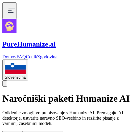
PureHumanize.ai
Domov
FAQ
Cenik
Zgodovina
Slovenščina
Naročniški paketi Humanize AI
Odklenite zmogljivo prepisovanje s Humanize AI. Premagajte AI
detektorje, ustvarite naravno SEO-vsebino in razširite pisanje z
varnimi, zasebnimi modeli.