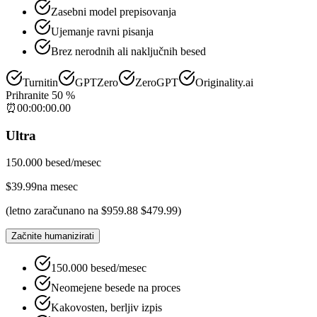
Zasebni model prepisovanja
Ujemanje ravni pisanja
Brez nerodnih ali naključnih besed
Turnitin
GPTZero
ZeroGPT
Originality.ai
Prihranite 50 %
⏰
00
:
00
:
00
.
00
Ultra
150.000 besed/mesec
$
39.99
na mesec
(
letno zaračunano na
$
959.88
$
479.99
)
Začnite humanizirati
150.000 besed/mesec
Neomejene besede na proces
Kakovosten, berljiv izpis