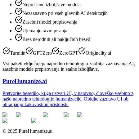
Neprestane izboljšave modela
Nezaznavno pri vseh glavnih AI detektorjih
Zasebni model prepisovanja
Ujemanje ravni pisanja
Brez nerodnih ali naključnih besed
Turnitin
GPTZero
ZeroGPT
Originality.ai
Vsi paketi vključujejo napredno tehnologijo zaobitja zaznavanja AI,
zasebne modele prepisovanja in stalne izboljšave.
PureHumanize.ai
Pretvorite besedilo, ki ga ustvari UI, v naravno, človeško vsebino z
našo napredno tehnologijo humanizacije. Obidite zaznavo UI ob
ohranjanju kakovosti in pristnosti.
© 2025 PureHumanize.ai.