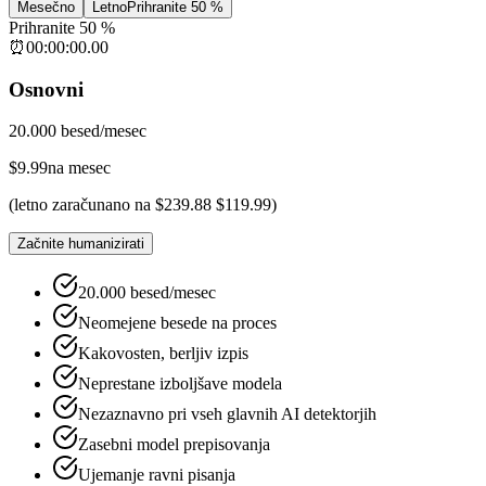
Mesečno
Letno
Prihranite 50 %
Prihranite 50 %
⏰
00
:
00
:
00
.
00
Osnovni
20.000 besed/mesec
$
9.99
na mesec
(
letno zaračunano na
$
239.88
$
119.99
)
Začnite humanizirati
20.000 besed/mesec
Neomejene besede na proces
Kakovosten, berljiv izpis
Neprestane izboljšave modela
Nezaznavno pri vseh glavnih AI detektorjih
Zasebni model prepisovanja
Ujemanje ravni pisanja