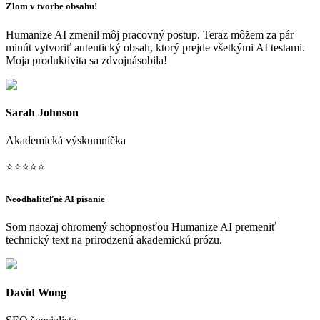
Zlom v tvorbe obsahu!
Humanize AI zmenil môj pracovný postup. Teraz môžem za pár
minút vytvoriť autentický obsah, ktorý prejde všetkými AI testami.
Moja produktivita sa zdvojnásobila!
Sarah Johnson
Akademická výskumníčka
⭐
⭐
⭐
⭐
⭐
Neodhaliteľné AI písanie
Som naozaj ohromený schopnosťou Humanize AI premeniť
technický text na prirodzenú akademickú prózu.
David Wong