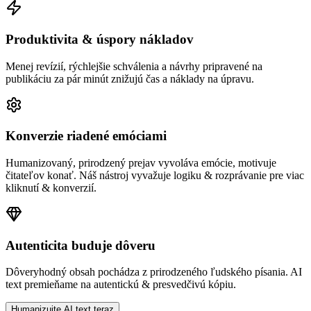
Produktivita & úspory nákladov
Menej revízií, rýchlejšie schválenia a návrhy pripravené na
publikáciu za pár minút znižujú čas a náklady na úpravu.
Konverzie riadené emóciami
Humanizovaný, prirodzený prejav vyvoláva emócie, motivuje
čitateľov konať. Náš nástroj vyvažuje logiku & rozprávanie pre viac
kliknutí & konverzií.
Autenticita buduje dôveru
Dôveryhodný obsah pochádza z prirodzeného ľudského písania. AI
text premieňame na autentickú & presvedčivú kópiu.
Humanizujte AI text teraz