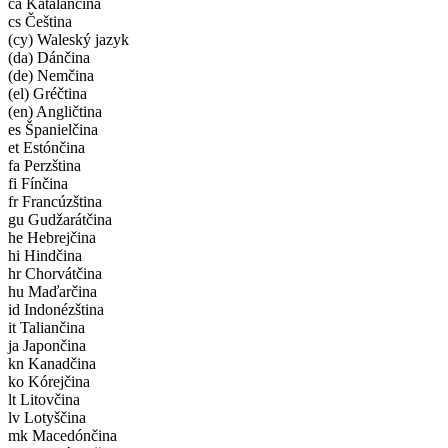
ca Katalánčina
cs Čeština
(cy) Waleský jazyk
(da) Dánčina
(de) Nemčina
(el) Gréčtina
(en) Angličtina
es Španielčina
et Estónčina
fa Perzština
fi Fínčina
fr Francúzština
gu Gudžarátčina
he Hebrejčina
hi Hindčina
hr Chorvátčina
hu Maďarčina
id Indonézština
it Taliančina
ja Japončina
kn Kanadčina
ko Kórejčina
lt Litovčina
lv Lotyščina
mk Macedónčina