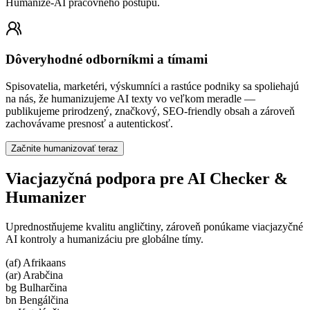
Humanize-AI pracovného postupu.
Dôveryhodné odborníkmi a tímami
Spisovatelia, marketéri, výskumníci a rastúce podniky sa spoliehajú
na nás, že humanizujeme AI texty vo veľkom meradle —
publikujeme prirodzený, značkový, SEO-friendly obsah a zároveň
zachovávame presnosť a autentickosť.
Začnite humanizovať teraz
Viacjazyčná podpora pre AI Checker &
Humanizer
Uprednostňujeme kvalitu angličtiny, zároveň ponúkame viacjazyčné
AI kontroly a humanizáciu pre globálne tímy.
(af) Afrikaans
(ar) Arabčina
bg Bulharčina
bn Bengálčina