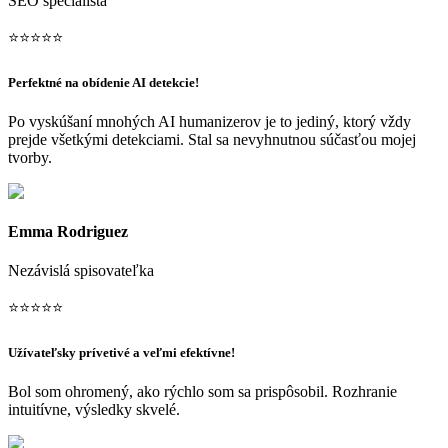
SEO špecialista
⭐
⭐
⭐
⭐
⭐
Perfektné na obídenie AI detekcie!
Po vyskúšaní mnohých AI humanizerov je to jediný, ktorý vždy
prejde všetkými detekciami. Stal sa nevyhnutnou súčasťou mojej
tvorby.
Emma Rodriguez
Nezávislá spisovateľka
⭐
⭐
⭐
⭐
⭐
Užívateľsky prívetivé a veľmi efektívne!
Bol som ohromený, ako rýchlo som sa prispôsobil. Rozhranie
intuitívne, výsledky skvelé.