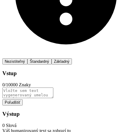
Nezistiteľný
Štandardný
Základný
Vstup
0
/10000
Znaky
Poľudštiť
Výstup
0
Slová
Váš humanizovaný text sa zobrazí tu