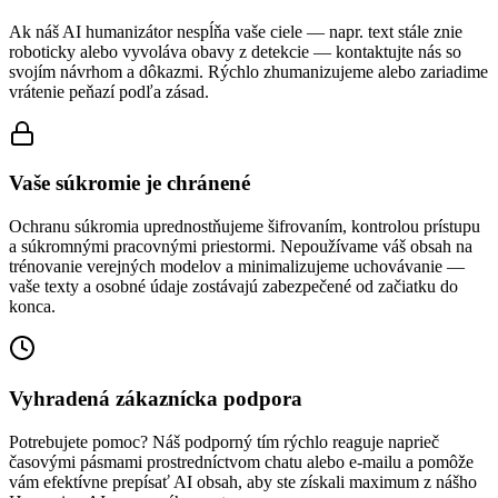
Ak náš AI humanizátor nespĺňa vaše ciele — napr. text stále znie
roboticky alebo vyvoláva obavy z detekcie — kontaktujte nás so
svojím návrhom a dôkazmi. Rýchlo zhumanizujeme alebo zariadime
vrátenie peňazí podľa zásad.
Vaše súkromie je chránené
Ochranu súkromia uprednostňujeme šifrovaním, kontrolou prístupu
a súkromnými pracovnými priestormi. Nepoužívame váš obsah na
trénovanie verejných modelov a minimalizujeme uchovávanie —
vaše texty a osobné údaje zostávajú zabezpečené od začiatku do
konca.
Vyhradená zákaznícka podpora
Potrebujete pomoc? Náš podporný tím rýchlo reaguje naprieč
časovými pásmami prostredníctvom chatu alebo e-mailu a pomôže
vám efektívne prepísať AI obsah, aby ste získali maximum z nášho