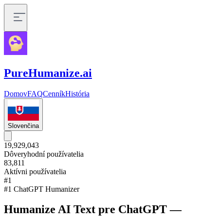
PureHumanize.ai
Domov
FAQ
Cenník
História
Slovenčina
19,929,043
Dôveryhodní používatelia
83,811
Aktívni používatelia
#1
#1 ChatGPT Humanizer
Humanize AI Text pre ChatGPT —