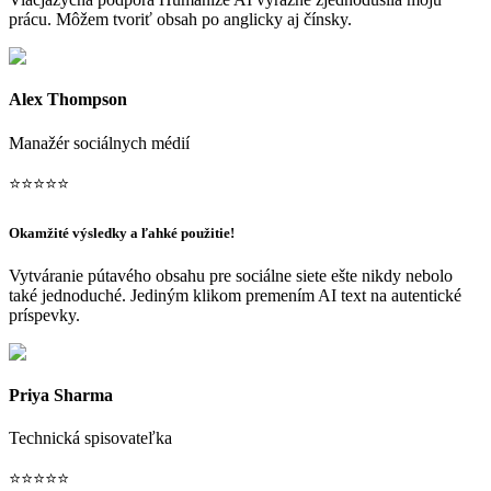
prácu. Môžem tvoriť obsah po anglicky aj čínsky.
Alex Thompson
Manažér sociálnych médií
⭐
⭐
⭐
⭐
⭐
Okamžité výsledky a ľahké použitie!
Vytváranie pútavého obsahu pre sociálne siete ešte nikdy nebolo
také jednoduché. Jediným klikom premením AI text na autentické
príspevky.
Priya Sharma
Technická spisovateľka
⭐
⭐
⭐
⭐
⭐