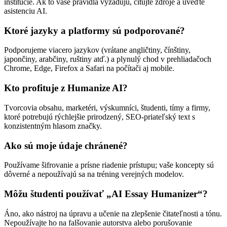
inštitúcie. Ak to vaše pravidlá vyžadujú, citujte zdroje a uveďte
asistenciu AI.
Ktoré jazyky a platformy sú podporované?
Podporujeme viacero jazykov (vrátane angličtiny, čínštiny,
japončiny, arabčiny, ruštiny atď.) a plynulý chod v prehliadačoch
Chrome, Edge, Firefox a Safari na počítači aj mobile.
Kto profituje z Humanize AI?
Tvorcovia obsahu, marketéri, výskumníci, študenti, tímy a firmy,
ktoré potrebujú rýchlejšie prirodzený, SEO-priateľský text s
konzistentným hlasom značky.
Ako sú moje údaje chránené?
Používame šifrovanie a prísne riadenie prístupu; vaše koncepty sú
dôverné a nepoužívajú sa na tréning verejných modelov.
Môžu študenti používať „AI Essay Humanizer“?
Áno, ako nástroj na úpravu a učenie na zlepšenie čitateľnosti a tónu.
Nepoužívajte ho na falšovanie autorstva alebo porušovanie