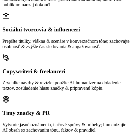
publikum naozaj dokončí.
Sociálni tvorcovia & influenceri
Prepíšte titulky, vlákna & scenáre v konverzačnom tóne; zachovajte
osobnosť & zvýšte čas sledovania & angažovanosť.
Copywriteri & freelanceri
Zrýchlite návrhy & revízie; použite AI humanizer na doladenie
textov, zosúladenie hlasu značky & pripravenú kópiu.
Tímy značky & PR
Vytvorte jasné oznámenia, tlačové správy & príbehy; humanizujte
AI obsah so zachovaním tónu, faktov & pravidiel.