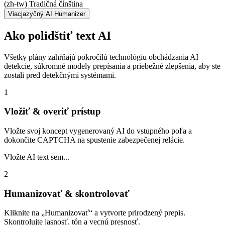
(zh-tw) Tradičná čínština
Viacjazyčný AI Humanizer
Ako polidštiť text AI
Všetky plány zahŕňajú pokročilú technológiu obchádzania AI
detekcie, súkromné modely prepísania a priebežné zlepšenia, aby ste
zostali pred detekčnými systémami.
1
Vložiť & overiť prístup
Vložte svoj koncept vygenerovaný AI do vstupného poľa a
dokončite CAPTCHA na spustenie zabezpečenej relácie.
Vložte AI text sem...
2
Humanizovať & skontrolovať
Kliknite na „Humanizovať“ a vytvorte prirodzený prepis.
Skontrolujte jasnosť, tón a vecnú presnosť.