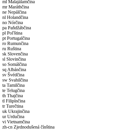
ml Malajálamčina
mr Maráthčina
ne Nepálčina
nl Holandčina
no Nórčina
pa Paňdžábčina
pl Poľština
pt Portugalčina
ro Rumunčina
ru Ruština
sk Slovenčina
sl Slovinčina
so Somálčina
sq Albánčina
sv Švédčina
sw Svahilčina
ta Tamilčina
te Telugčina
th Thajčina
tl Filipínčina
tr Turečtina
uk Ukrajinčina
ur Urdučina
vi Vietnamčina
zh-cn Zjednodušená čínština