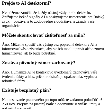
Prejde to AI detektormi?
Nemôžeme zaručiť, že každý nástroj vždy obíde detekciu.
Znižujeme bežné signály AI a poskytujeme usmernenia pre ľudský
zvuk—používajte to zodpovedne a dodržiavajte zásady vašej
organizácie.
Môžete skontrolovať zistiteľnosť za mňa?
Áno. Môžeme spustiť váš výstup cez popredné detektory AI a
informovať vás o zisteniach, aby ste ich mohli upravit alebo znovu
humanizovať, ak to bude potrebné.
Zostáva pôvodný zámer zachovaný?
Áno. Humanize AI je kontextovo uvedomelý: zachováva vaše
tvrdenia, fakty a hlas, pričom odstraňuje opakovania, výplne a
robotické frázy.
Existuje bezplatný plán?
Na otestovanie pracovného postupu môžete zadarmo poludštiť až
250 slov. Prejdite na platený balík a odomknite si vyššie limity a
pokročilé možnosti.