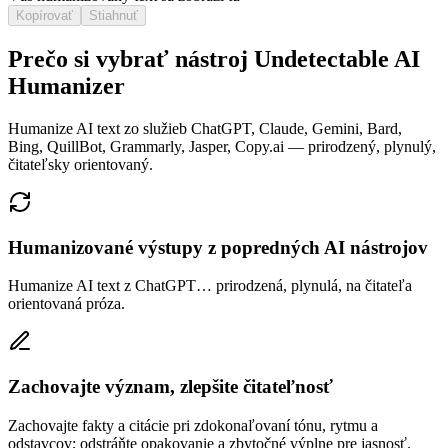
Kopírovať
Stiahnuť
Prečo si vybrať nástroj Undetectable AI
Humanizer
Humanize AI text zo služieb ChatGPT, Claude, Gemini, Bard,
Bing, QuillBot, Grammarly, Jasper, Copy.ai — prirodzený, plynulý,
čitateľsky orientovaný.
Humanizované výstupy z popredných AI nástrojov
Humanize AI text z ChatGPT… prirodzená, plynulá, na čitateľa
orientovaná próza.
Zachovajte význam, zlepšite čitateľnosť
Zachovajte fakty a citácie pri zdokonaľovaní tónu, rytmu a
odstavcov; odstráňte opakovanie a zbytočné výplne pre jasnosť.