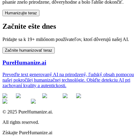
písanie znelo prirodzene, dôveryhodne a bolo ľahšie dokončiť.
Humanizujte teraz
Začnite ešte dnes
Pridajte sa k 19+ miliónom používateľov, ktorí dôverujú našej AI.
Začnite humanizovať teraz
PureHumanize.ai
Preveďte text generovaný AI na prirodzený, ľudský obsah pomocou
našej pokročilej humanizačnej technológie. Obíďte detekciu AI pri
zachovaní kvality a autentickosti.
© 2025 PureHumanize.ai.
All rights reserved.
Získajte PureHumanize.ai