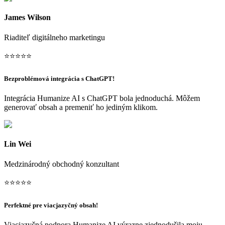
James Wilson
Riaditeľ digitálneho marketingu
⭐
⭐
⭐
⭐
⭐
Bezproblémová integrácia s ChatGPT!
Integrácia Humanize AI s ChatGPT bola jednoduchá. Môžem
generovať obsah a premeniť ho jediným klikom.
Lin Wei
Medzinárodný obchodný konzultant
⭐
⭐
⭐
⭐
⭐
Perfektné pre viacjazyčný obsah!
Viacjazyčná podpora Humanize AI výrazne zjednodušila moju