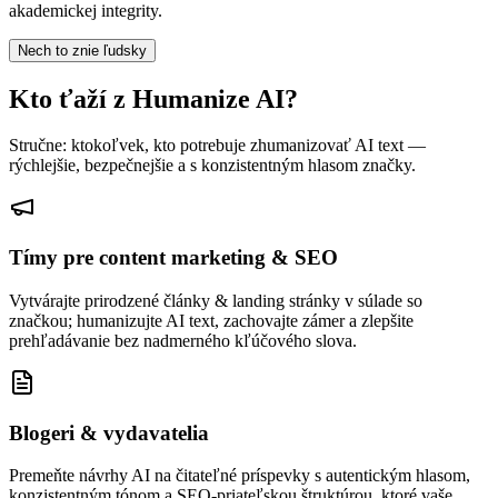
akademickej integrity.
Nech to znie ľudsky
Kto ťaží z Humanize AI?
Stručne: ktokoľvek, kto potrebuje zhumanizovať AI text —
rýchlejšie, bezpečnejšie a s konzistentným hlasom značky.
Tímy pre content marketing & SEO
Vytvárajte prirodzené články & landing stránky v súlade so
značkou; humanizujte AI text, zachovajte zámer a zlepšite
prehľadávanie bez nadmerného kľúčového slova.
Blogeri & vydavatelia
Premeňte návrhy AI na čitateľné príspevky s autentickým hlasom,
konzistentným tónom a SEO-priateľskou štruktúrou, ktoré vaše