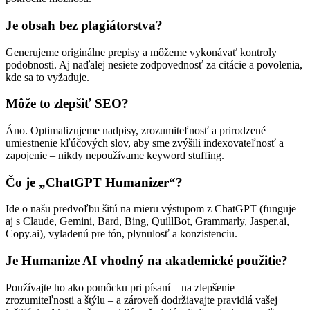
Je obsah bez plagiátorstva?
Generujeme originálne prepisy a môžeme vykonávať kontroly
podobnosti. Aj naďalej nesiete zodpovednosť za citácie a povolenia,
kde sa to vyžaduje.
Môže to zlepšiť SEO?
Áno. Optimalizujeme nadpisy, zrozumiteľnosť a prirodzené
umiestnenie kľúčových slov, aby sme zvýšili indexovateľnosť a
zapojenie – nikdy nepoužívame keyword stuffing.
Čo je „ChatGPT Humanizer“?
Ide o našu predvoľbu šitú na mieru výstupom z ChatGPT (funguje
aj s Claude, Gemini, Bard, Bing, QuillBot, Grammarly, Jasper.ai,
Copy.ai), vyladenú pre tón, plynulosť a konzistenciu.
Je Humanize AI vhodný na akademické použitie?
Používajte ho ako pomôcku pri písaní – na zlepšenie
zrozumiteľnosti a štýlu – a zároveň dodržiavajte pravidlá vašej