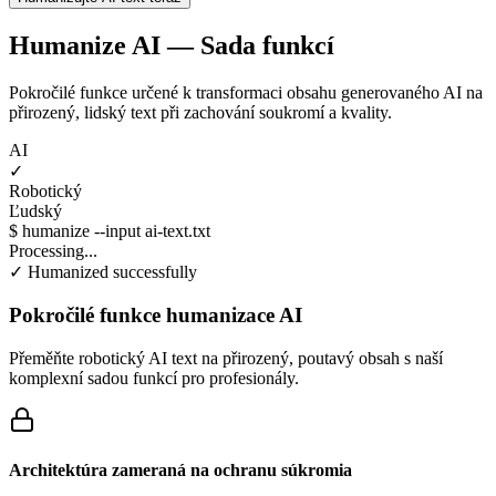
Humanize AI — Sada funkcí
Pokročilé funkce určené k transformaci obsahu generovaného AI na
přirozený, lidský text při zachování soukromí a kvality.
AI
✓
Robotický
Ľudský
$ humanize --input ai-text.txt
Processing...
✓ Humanized successfully
Pokročilé funkce humanizace AI
Přeměňte robotický AI text na přirozený, poutavý obsah s naší
komplexní sadou funkcí pro profesionály.
Architektúra zameraná na ochranu súkromia