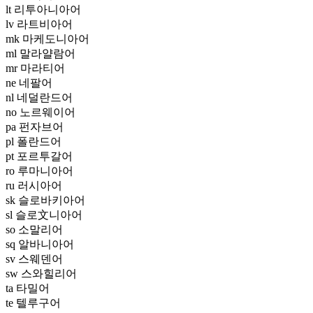
lt 리투아니아어
lv 라트비아어
mk 마케도니아어
ml 말라얄람어
mr 마라티어
ne 네팔어
nl 네덜란드어
no 노르웨이어
pa 펀자브어
pl 폴란드어
pt 포르투갈어
ro 루마니아어
ru 러시아어
sk 슬로바키아어
sl 슬로文니아어
so 소말리어
sq 알바니아어
sv 스웨덴어
sw 스와힐리어
ta 타밀어
te 텔루구어