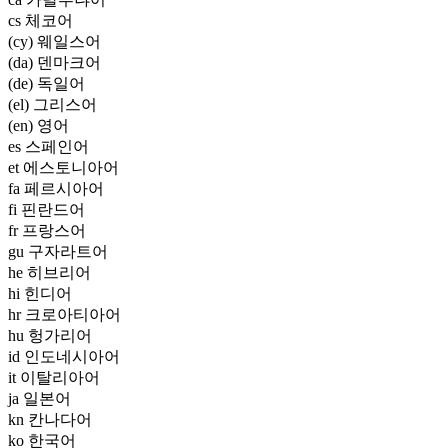
cs 체코어
(cy) 웨일스어
(da) 덴마크어
(de) 독일어
(el) 그리스어
(en) 영어
es 스페인어
et 에스토니아어
fa 페르시아어
fi 핀란드어
fr 프랑스어
gu 구자라트어
he 히브리어
hi 힌디어
hr 크로아티아어
hu 헝가리어
id 인도네시아어
it 이탈리아어
ja 일본어
kn 칸나다어
ko 한국어