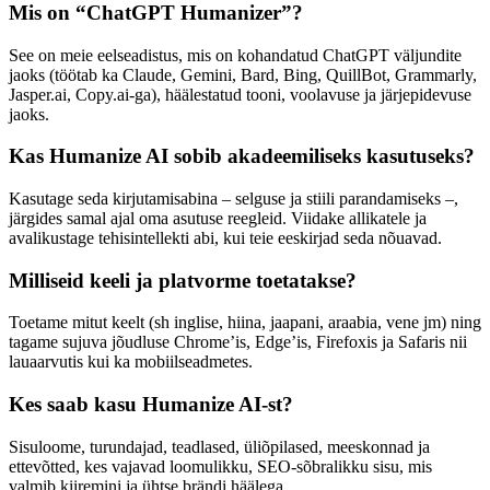
Mis on “ChatGPT Humanizer”?
See on meie eelseadistus, mis on kohandatud ChatGPT väljundite
jaoks (töötab ka Claude, Gemini, Bard, Bing, QuillBot, Grammarly,
Jasper.ai, Copy.ai-ga), häälestatud tooni, voolavuse ja järjepidevuse
jaoks.
Kas Humanize AI sobib akadeemiliseks kasutuseks?
Kasutage seda kirjutamisabina – selguse ja stiili parandamiseks –,
järgides samal ajal oma asutuse reegleid. Viidake allikatele ja
avalikustage tehisintellekti abi, kui teie eeskirjad seda nõuavad.
Milliseid keeli ja platvorme toetatakse?
Toetame mitut keelt (sh inglise, hiina, jaapani, araabia, vene jm) ning
tagame sujuva jõudluse Chrome’is, Edge’is, Firefoxis ja Safaris nii
lauaarvutis kui ka mobiilseadmetes.
Kes saab kasu Humanize AI-st?
Sisuloome, turundajad, teadlased, üliõpilased, meeskonnad ja
ettevõtted, kes vajavad loomulikku, SEO-sõbralikku sisu, mis
valmib kiiremini ja ühtse brändi häälega.