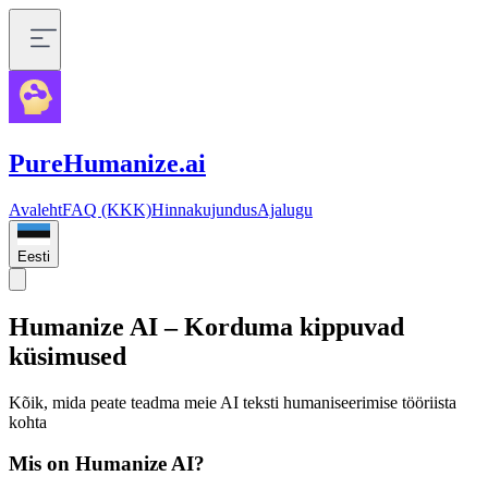
PureHumanize.ai
Avaleht
FAQ (KKK)
Hinnakujundus
Ajalugu
Eesti
Humanize AI – Korduma kippuvad
küsimused
Kõik, mida peate teadma meie AI teksti humaniseerimise tööriista
kohta
Mis on Humanize AI?