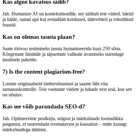
Kas algne kavatsus säilib?
Jah. Humanize AI on kontekstiteadlik: see säilitab teie väited, faktid
ja hääle, samal ajal kui eemaldab kordused, täitevõtted ja robotlikud
fraasid.
Kas on olemas tasuta plaan?
Saate töövoo testimiseks tasuta humaniseerida kuni 250 sõna.
Kõrgemate limiitide ja täpsemate valikute avamiseks uuendage
tasulisele paketile.
7) Is the content plagiarism-free?
Loome originaalseid ümbersõnastusi ja saame läbi viia
sarnasuskontrolle. Teie vastutate viidete ja lubade eest seal, kus see
on nõutav.
Kas see võib parandada SEO-d?
Jah. Optimeerime pealkirju, selgust ja märksõnade loomulikku
paigutust, et suurendada roomatavust ja kaasatust – mitte kunagi
märksõnadega täitmist.