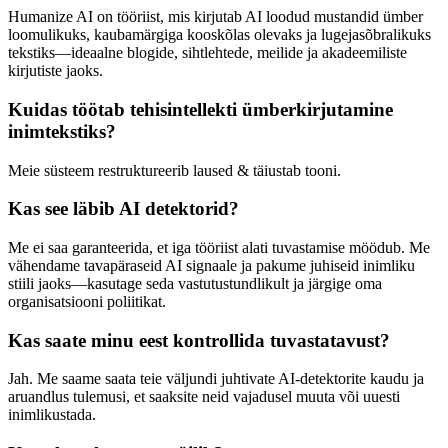
Humanize AI on tööriist, mis kirjutab AI loodud mustandid ümber
loomulikuks, kaubamärgiga kooskõlas olevaks ja lugejasõbralikuks
tekstiks—ideaalne blogide, sihtlehtede, meilide ja akadeemiliste
kirjutiste jaoks.
Kuidas töötab tehisintellekti ümberkirjutamine
inimtekstiks?
Meie süsteem restruktureerib laused & täiustab tooni.
Kas see läbib AI detektorid?
Me ei saa garanteerida, et iga tööriist alati tuvastamise möödub. Me
vähendame tavapäraseid AI signaale ja pakume juhiseid inimliku
stiili jaoks—kasutage seda vastutustundlikult ja järgige oma
organisatsiooni poliitikat.
Kas saate minu eest kontrollida tuvastatavust?
Jah. Me saame saata teie väljundi juhtivate AI-detektorite kaudu ja
aruandlus tulemusi, et saaksite neid vajadusel muuta või uuesti
inimlikustada.