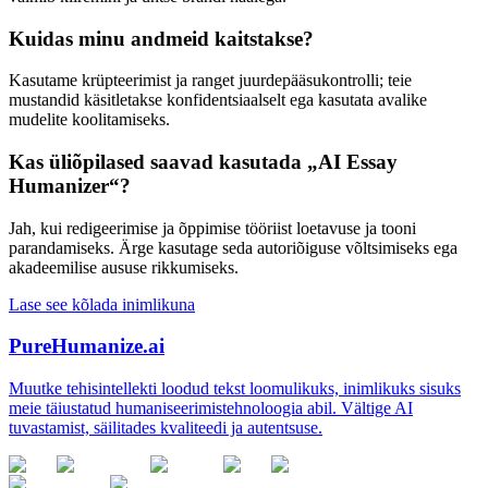
Kuidas minu andmeid kaitstakse?
Kasutame krüpteerimist ja ranget juurdepääsukontrolli; teie
mustandid käsitletakse konfidentsiaalselt ega kasutata avalike
mudelite koolitamiseks.
Kas üliõpilased saavad kasutada „AI Essay
Humanizer“?
Jah, kui redigeerimise ja õppimise tööriist loetavuse ja tooni
parandamiseks. Ärge kasutage seda autoriõiguse võltsimiseks ega
akadeemilise aususe rikkumiseks.
Lase see kõlada inimlikuna
PureHumanize.ai
Muutke tehisintellekti loodud tekst loomulikuks, inimlikuks sisuks
meie täiustatud humaniseerimistehnoloogia abil. Vältige AI
tuvastamist, säilitades kvaliteedi ja autentsuse.