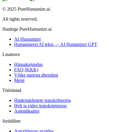
© 2025 PureHumanize.ai.
All rights reserved.
Hankige PureHumanize.ai
AI Humanizer
Humaniseeri AI tekst — AI Humanizer GPT
Lisateave
Hinnakujundus
FAQ (KKK)
Võtke meiega ühendust
Meist
Tööriistad
Häälemärkmete transkribeerija
Heli ja video transkriptsioon
Autentikaator
Juriidiline
Autoriõiguse avaldus