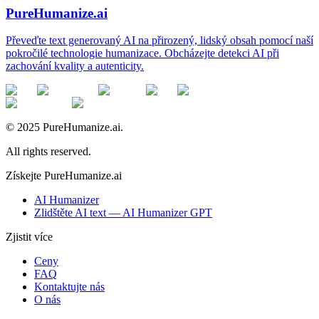
PureHumanize.ai
Převeďte text generovaný AI na přirozený, lidský obsah pomocí naší
pokročilé technologie humanizace. Obcházejte detekci AI při
zachování kvality a autenticity.
© 2025 PureHumanize.ai.
All rights reserved.
Získejte PureHumanize.ai
AI Humanizer
Zlidštěte AI text — AI Humanizer GPT
Zjistit více
Ceny
FAQ
Kontaktujte nás
O nás