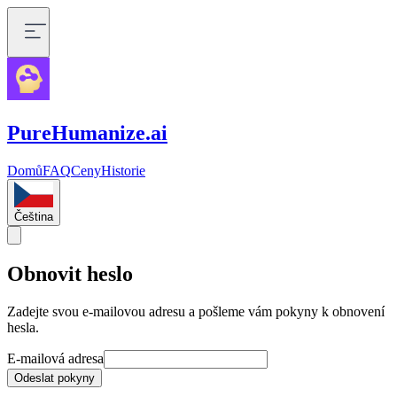
PureHumanize.ai
Domů
FAQ
Ceny
Historie
Čeština
Obnovit heslo
Zadejte svou e-mailovou adresu a pošleme vám pokyny k obnovení
hesla.
E-mailová adresa
Odeslat pokyny