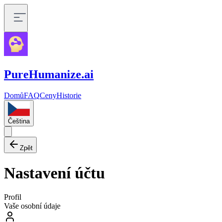
PureHumanize.ai
Domů
FAQ
Ceny
Historie
Čeština
Zpět
Nastavení účtu
Profil
Vaše osobní údaje