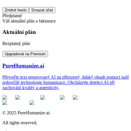
Změnit heslo
Smazat účet
Předplatné
Váš aktuální plán a fakturace
Aktuální plán
Bezplatný plán
Upgradovat na Premium
PureHumanize.ai
Převeďte text generovaný AI na přirozený, lidský obsah pomocí naší
pokročilé technologie humanizace. Obcházejte detekci AI při
zachování kvality a autenticity.
© 2025 PureHumanize.ai.
All rights reserved.