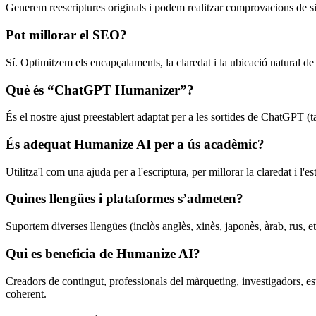
Generem reescriptures originals i podem realitzar comprovacions de sim
Pot millorar el SEO?
Sí. Optimitzem els encapçalaments, la claredat i la ubicació natural de 
Què és “ChatGPT Humanizer”?
És el nostre ajust preestablert adaptat per a les sortides de ChatGPT (
És adequat Humanize AI per a ús acadèmic?
Utilitza'l com una ajuda per a l'escriptura, per millorar la claredat i l'es
Quines llengües i plataformes s’admeten?
Suportem diverses llengües (inclòs anglès, xinès, japonès, àrab, rus, e
Qui es beneficia de Humanize AI?
Creadors de contingut, professionals del màrqueting, investigadors, 
coherent.