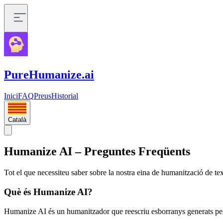
PureHumanize.ai
Inici
FAQ
Preus
Historial
Català
Humanize AI – Preguntes Freqüents
Tot el que necessiteu saber sobre la nostra eina de humanització de te
Què és Humanize AI?
Humanize AI és un humanitzador que reescriu esborranys generats per I