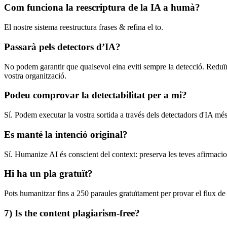
Com funciona la reescriptura de la IA a humà?
El nostre sistema reestructura frases & refina el to.
Passarà pels detectors d’IA?
No podem garantir que qualsevol eina eviti sempre la detecció. Reduïm
vostra organització.
Podeu comprovar la detectabilitat per a mi?
Sí. Podem executar la vostra sortida a través dels detectadors d'IA més
Es manté la intenció original?
Sí. Humanize AI és conscient del context: preserva les teves afirmacion
Hi ha un pla gratuït?
Pots humanitzar fins a 250 paraules gratuïtament per provar el flux de 
7) Is the content plagiarism-free?