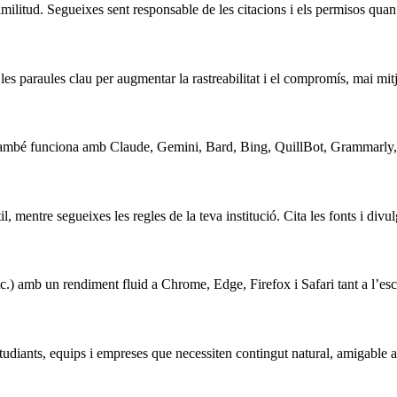
ilitud. Segueixes sent responsable de les citacions i els permisos quan 
les paraules clau per augmentar la rastreabilitat i el compromís, mai mit
també funciona amb Claude, Gemini, Bard, Bing, QuillBot, Grammarly, Jasp
til, mentre segueixes les regles de la teva institució. Cita les fonts i divul
tc.) amb un rendiment fluid a Chrome, Edge, Firefox i Safari tant a l’esc
estudiants, equips i empreses que necessiten contingut natural, amigab