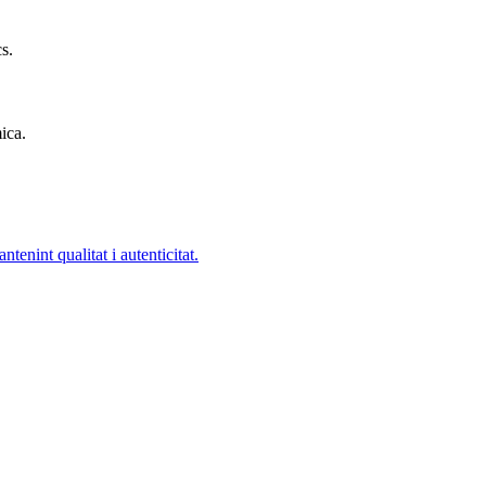
s.
mica.
enint qualitat i autenticitat.