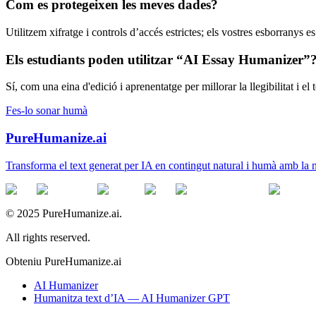
Com es protegeixen les meves dades?
Utilitzem xifratge i controls d’accés estrictes; els vostres esborranys 
Els estudiants poden utilitzar “AI Essay Humanizer”
Sí, com una eina d'edició i aprenentatge per millorar la llegibilitat i el t
Fes-lo sonar humà
PureHumanize.ai
Transforma el text generat per IA en contingut natural i humà amb la no
© 2025 PureHumanize.ai.
All rights reserved.
Obteniu PureHumanize.ai
AI Humanizer
Humanitza text d’IA — AI Humanizer GPT