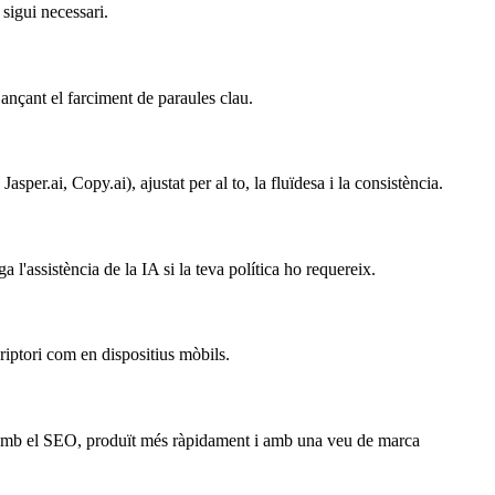
sigui necessari.
jançant el farciment de paraules clau.
er.ai, Copy.ai), ajustat per al to, la fluïdesa i la consistència.
ga l'assistència de la IA si la teva política ho requereix.
riptori com en dispositius mòbils.
le amb el SEO, produït més ràpidament i amb una veu de marca