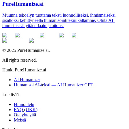
PureHumanize.ai
Muunna tekoälyn tuottama teksti luonnolliseksi, ihmismäiseksi
sisällöksi kehittyneellä humanisointitekniikallamme. Ohita AI-
tunnistus säilyttäen laatu ja aitous.
© 2025 PureHumanize.ai.
All rights reserved.
Hanki PureHumanize.ai
AI Humanizer
Humanisoi AI-teksti — AI Humanizer GPT
Lue lisää
Hinnoittelu
FAQ (UKK)
Ota yhteyttä
Meistä