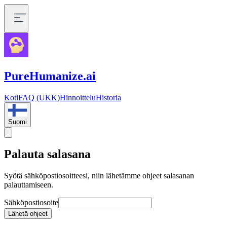
PureHumanize.ai
Koti
FAQ (UKK)
Hinnoittelu
Historia
Suomi
Palauta salasana
Syötä sähköpostiosoitteesi, niin lähetämme ohjeet salasanan
palauttamiseen.
Sähköpostiosoite
Lähetä ohjeet